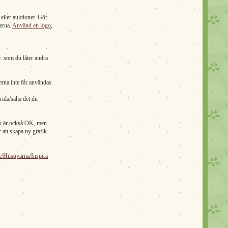
eller auktioner. Gör
erna.
Använd en logo
,
c. som du låter andra
erna inte får användas
rida/sälja det du
rlek är också OK, men
r att skapa ny grafik
e/Husqvarna/Inspira