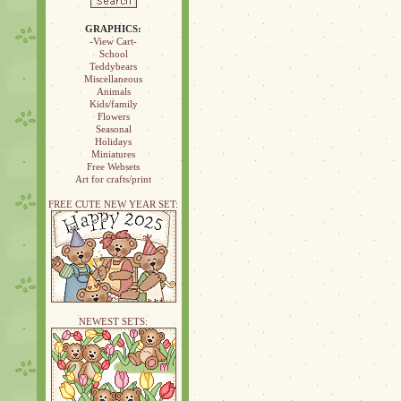
GRAPHICS:
-View Cart-
School
Teddybears
Miscellaneous
Animals
Kids/family
Flowers
Seasonal
Holidays
Miniatures
Free Websets
Art for crafts/print
FREE CUTE NEW YEAR SET:
NEWEST SETS: