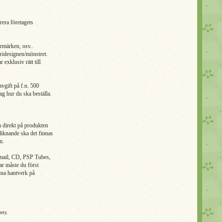
rera företagets
ermärken, osv..
ridesignen/mönstret.
exklusiv rätt till
vgift på f.n. 500
jag hur du ska beställa.
n direkt på produkten
 liknande ska det finnas
n.
 email, CD, PSP Tubes,
ar måste du först
dina hantverk på
erty.