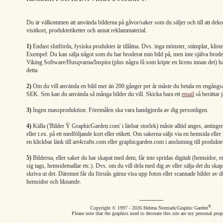
Du är välkommen att använda bilderna på gåvor/saker som du säljer och till att deko
visitkort, produktetiketter och annat reklammaterial.
1)
Endast slutförda, fysiska produkter är tillåtna. Dvs. inga mönster, stämplar, klist
Exempel: Du kan sälja något som du har broderat min bild på, men inte själva brode
Viking Software/Husqvarna/Inspira (plus några få som köpte en licens innan det) har 
detta.
2)
Om du vill använda en bild mer än 200 gånger per år måste du betala en engångsa
SEK. Sen kan du använda så många bilder du vill. Skicka bara ett
email
så berättar 
3)
Ingen massproduktion. Föremålen ska vara handgjorda av dig personligen.
4)
Källa ('Bilder Ÿ GraphicGarden.com' i läsbar storlek) måste alltid anges, antinge
eller t.ex. på ett medföljande kort eller etikett. Om sakerna säljs via en hemsida eller
en klickbar länk till art4crafts.com eller graphicgarden.com i anslutning till produkte
5)
Bilderna, eller saker du har skapat med dem, får inte spridas digitalt (hemsidor,
sig tags, hemsidemallar etc.). Dvs. om du vill dela med dig av eller sälja det du skap
skriva ut det. Däremot får du förstås gärna visa upp foton eller scannade bilder av 
hemsidor och liknande.
------------
®
Copyright © 1997 - 2026 Helena Normark/Graphic Garden
.
Please note that the graphics used to decorate this site are my personal prop