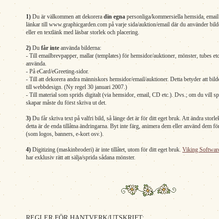
1)
Du är välkommen att dekorera
din egna
personliga/kommersiella hemsida, email 
länkar till www.graphicgarden.com på varje sida/auktion/email där du använder bild
eller en textlänk med läsbar storlek och placering.
2)
Du
får inte
använda bilderna:
- Till emailbrevpapper, mallar (templates) för hemsidor/auktioner, mönster, tubes et
använda.
- På eCard/eGreeting-sidor.
- Till att dekorera andra människors hemsidor/email/auktioner. Detta betyder att bild
till webbdesign. (Ny regel 30 januari 2007.)
- Till material som sprids digitalt (via hemsidor, email, CD etc.). Dvs.; om du vill sp
skapar måste du först skriva ut det.
3)
Du får skriva text på valfri bild, så länge det är för ditt eget bruk. Att ändra sto
detta är de enda tillåtna ändringarna. Byt inte färg, animera dem eller använd dem fö
(som logos, banners, e-kort osv.).
4)
Digitizing (maskinbroderi) är inte tillåtet, utom för ditt eget bruk.
Viking Softwar
har exklusiv rätt att sälja/sprida sådana mönster.
REGLER FÖR HANTVERK/UTSKRIFT: